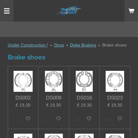
Ga
direct
naar
de
hoofdinhoud
Under Construction !
»
Shop
»
Delta Braking
»
Brake shoes
Brake shoes
DS002
DS009
DS016
DS023
€ 19,30
€ 19,30
€ 19,30
€ 19,30
In winkelwagen
In winkelwagen
In winkelwagen
In winkelwagen