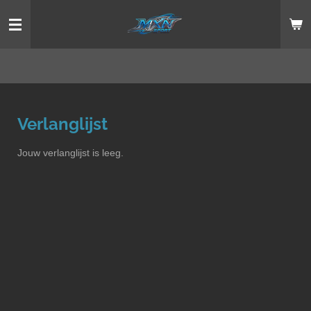
Ga
direct
naar
de
hoofdinhoud
Verlanglijst
Jouw verlanglijst is leeg.