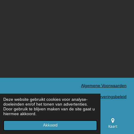
Algemene Voorwaarden
Verzend- en Leveringsbeleid
Deze website gebruikt cookies voor analyse-
© 2022 - 2026 MXN Sport
doeleinden en/of het tonen van advertenties.
Door gebruik te blijven maken van de site gaat u
hiermee akkoord.
Akkoord
E-mailadres
Telefoonnummer
Kaart