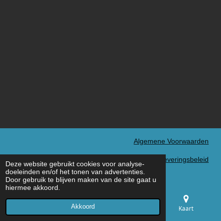
Algemene Voorwaarden
Verzend- en Leveringsbeleid
Deze website gebruikt cookies voor analyse-
© 2022 - 2026 MXN Sport
doeleinden en/of het tonen van advertenties.
Door gebruik te blijven maken van de site gaat u
hiermee akkoord.
Akkoord
E-mailadres
Telefoonnummer
Kaart