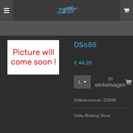
Ga
direct
naar
de
hoofdinhoud
DS086
€ 44,35
In
winkelwagen
Artikelnummer:
DS086
Delta Braking Shoe