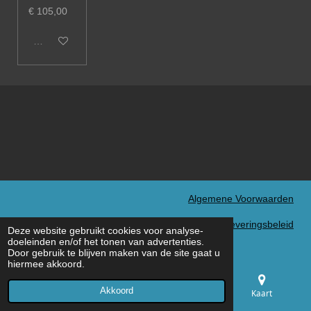
€ 105,00
Uitverkocht
Algemene Voorwaarden
Verzend- en Leveringsbeleid
Deze website gebruikt cookies voor analyse-
© 2022 - 2026 MXN Sport
doeleinden en/of het tonen van advertenties.
Door gebruik te blijven maken van de site gaat u
hiermee akkoord.
Akkoord
E-mailadres
Telefoonnummer
Kaart