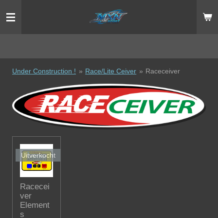
Ga
direct
naar
de
hoofdinhoud
Under Construction !
»
Race/Lite Ceiver
»
Raceceiver
Uitverkocht
Racecei
ver
Element
s