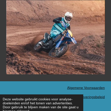
Algemene Voorwaarden
Verzend- en Leveringsbeleid
Deze website gebruikt cookies voor analyse-
© 2022 - 2026 MXN Sport
doeleinden en/of het tonen van advertenties.
Door gebruik te blijven maken van de site gaat u
hiermee akkoord.