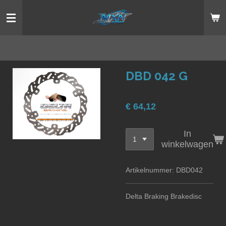
Ga
direct
naar
de
hoofdinhoud
DBD 042 G
€ 64,12
In
winkelwagen
Artikelnummer:
DBD042
Delta Braking Brakedisc