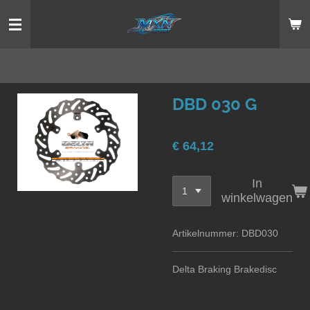
Ga
direct
naar
de
hoofdinhoud
DBD 030 G
€ 64,12
In
winkelwagen
Artikelnummer:
DBD030
Delta Braking Brakedisc