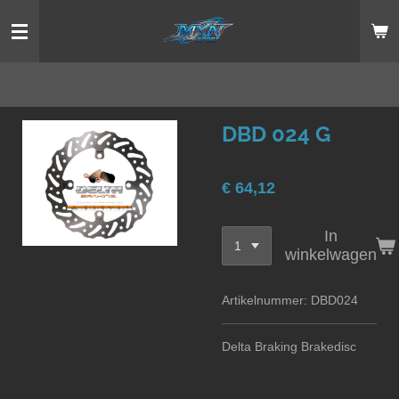
Ga
direct
naar
de
hoofdinhoud
DBD 024 G
€ 64,12
In
winkelwagen
Artikelnummer:
DBD024
Delta Braking Brakedisc