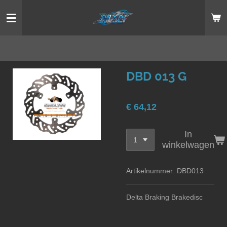
Ga
direct
naar
de
hoofdinhoud
DBD 013 G
€ 64,12
In
winkelwagen
Artikelnummer:
DBD013
Delta Braking Brakedisc