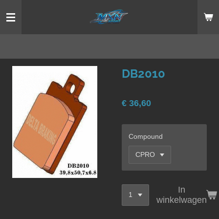
Ga
direct
naar
de
hoofdinhoud
DB2010
€ 36,60
Compound
In
winkelwagen