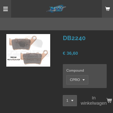
Ga
direct
naar
de
hoofdinhoud
DB2240
€ 36,60
Compound
In
winkelwagen