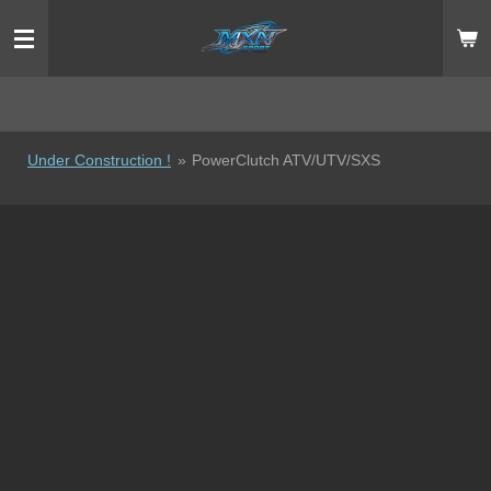
Ga
direct
naar
de
hoofdinhoud
Under Construction !
»
PowerClutch ATV/UTV/SXS