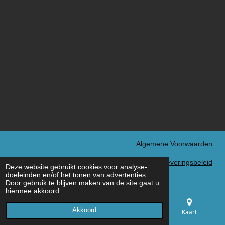
Algemene Voorwaarden
Verzend- en Leveringsbeleid
Deze website gebruikt cookies voor analyse-
© 2022 - 2026 MXN Sport
doeleinden en/of het tonen van advertenties.
Door gebruik te blijven maken van de site gaat u
hiermee akkoord.
Akkoord
E-mailadres
Telefoonnummer
Kaart